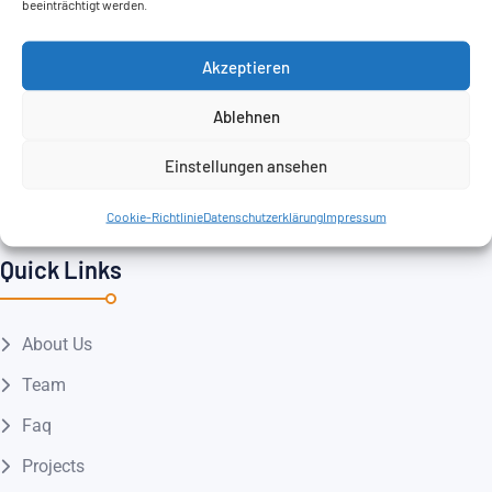
beeinträchtigt werden.
Web Development
Akzeptieren
Business Development
Product Management
Ablehnen
UI/UX Design
Einstellungen ansehen
Cloud services
Cookie-Richtlinie
Datenschutzerklärung
Impressum
Quick Links
About Us
Team
Faq
Projects