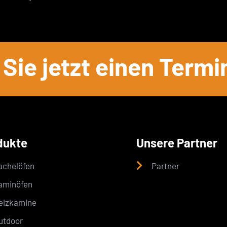
Sie jetzt einen Termi
dukte
Unsere Partner
achelöfen
Partner
aminöfen
eizkamine
utdoor