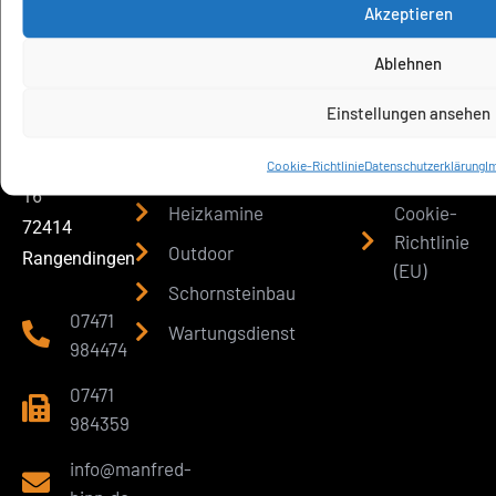
Akzeptieren
Ofenbau
Ablehnen
Manfred
Produkte
Unsere
Rechtliches
Hipp GmbH
Partner
Einstellungen ansehen
Kachelöfen
Impressum
Dr.-Alexander-
Partner
Grupp-Strasse
Cookie-Richtlinie
Datenschutzerklärung
I
Kaminöfen
Datenschut
16
Heizkamine
Cookie-
72414
Richtlinie
Outdoor
Rangendingen
(EU)
Schornsteinbau
07471
Wartungsdienst
984474
07471
984359
info@manfred-