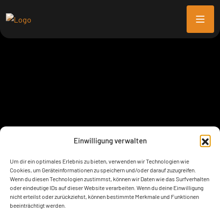
Einwilligung verwalten
Um dir ein optimales Erlebnis zu bieten, verwenden wir Technologien wie
Cookies, um Geräteinformationen zu speichern und/oder darauf zuzugreifen.
Wenn du diesen Technologien zustimmst, können wir Daten wie das Surfverhalten
oder eindeutige IDs auf dieser Website verarbeiten. Wenn du deine Einwilligung
nicht erteilst oder zurückziehst, können bestimmte Merkmale und Funktionen
beeinträchtigt werden.