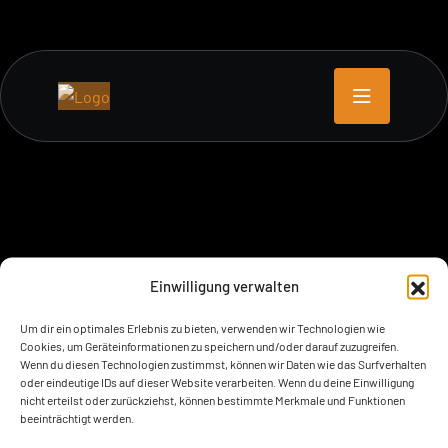
Einwilligung verwalten
Um dir ein optimales Erlebnis zu bieten, verwenden wir Technologien wie
Cookies, um Geräteinformationen zu speichern und/oder darauf zuzugreifen.
Wenn du diesen Technologien zustimmst, können wir Daten wie das Surfverhalten
oder eindeutige IDs auf dieser Website verarbeiten. Wenn du deine Einwilligung
nicht erteilst oder zurückziehst, können bestimmte Merkmale und Funktionen
beeinträchtigt werden.