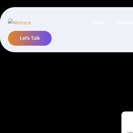
Home
Kachelö
Let’s Talk
Um 