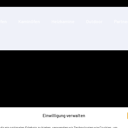
fen
Kaminöfen
Heizkamine
Outdoor
Partne
Einwilligung verwalten
dir ein optimales Erlebnis zu bieten, verwenden wir Technologien wie Cookies, um