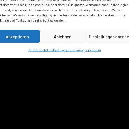
äteinformationen zu speichern und/oder darauf zuzugreifen. Wenn du diesen Technologien
timmst, können wir Daten wie das Surfverhalten oder eindeutige IDs auf dieser Website
arbeiten. Wenn du deine Einwilligung nicht erteilst oder zurückziehst, können bestimmte
kmale und Funktionen beeinträchtigt werden.
Akzeptieren
Ablehnen
Einstellungen anseh
Cookie-Richtlinie
Datenschutzerklärung
Impressum